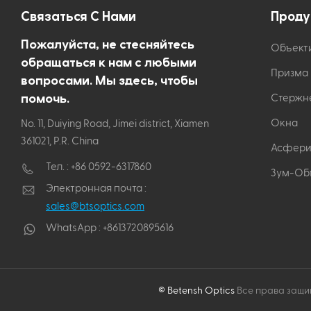
Связаться С Нами
Проду
Пожалуйста, не стесняйтесь
Объект
обращаться к нам с любыми
Призма
вопросами. Мы здесь, чтобы
помочь.
Стержн
Окна
No. 11, Duiying Road, Jimei district, Xiamen
361021, P.R. China
Асфери
Тел. :
+86 0592-6317860
Зум-Об
Электронная почта :
sales@btsoptics.com
WhatsApp :
+8613720895616
© Betensh Optics
Все права защи