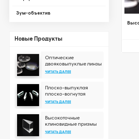
Зум-объектив
Выс
сфе
Новые Продукты
м
Оптические
двояковыпуклые линзы
с различными
ЧИТАТЬ ДАЛЕЕ
вариантами покрытия
Плоско-выпуклая
плоско-вогнутая
прямоугольная
ЧИТАТЬ ДАЛЕЕ
цилиндрическая линза
Высокоточные
клиновидные призмы
из плавленого кварца
ЧИТАТЬ ДАЛЕЕ
без покрытия