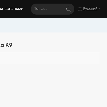
Русский
АТЬСЯ С НАМИ
English
français
а K9
Deutsch
italiano
русский
español
português
Türkçe