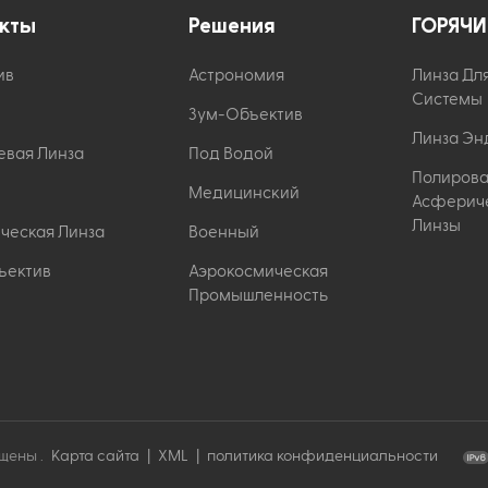
кты
Решения
ГОРЯЧИ
ив
Астрономия
Линза Дл
Системы
Зум-Объектив
Линза Эн
евая Линза
Под Водой
Полиров
Медицинский
Асферич
Линзы
ческая Линза
Военный
ъектив
Аэрокосмическая
Промышленность
щены .
Карта сайта
|
XML
|
политика конфиденциальности