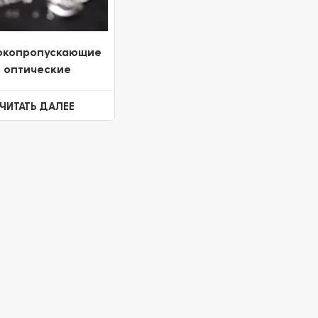
окопропускающие
оптические
рические линзы
алого диаметра
ЧИТАТЬ ДАЛЕЕ