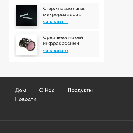
Стержневые линзы
микроразмеров
ЧИТАТЬ ДАЛЕЕ
Средневолновый
инфракрасный
объектив с
ЧИТАТЬ ДАЛЕЕ
непрерывным зумом
Дом
О Нас
Продукты
Новости