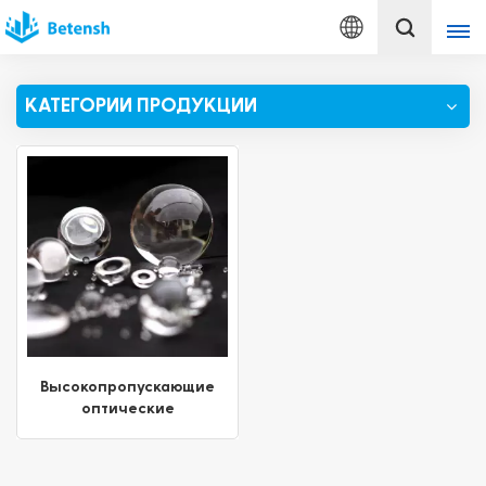
Русский
КАТЕГОРИИ ПРОДУКЦИИ
English
français
Deutsch
italiano
русский
español
Высокопропускающие
оптические
português
сферические линзы
малого диаметра
Türkçe