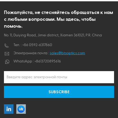
ไทย
Пожалуйста, не стесняйтесь обращаться к нам
с любыми вопросами. Мы здесь, чтобы
Tiếng việt
помочь.
No. 11, Duiying Road, Jimei district, Xiamen 361021, P.R. China
Тел. :
+86 0592-6317860
Электронная почта :
sales@btsoptics.com
WhatsApp :
+8613720895616