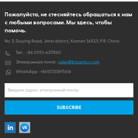
ไทย
Пожалуйста, не стесняйтесь обращаться к нам
с любыми вопросами. Мы здесь, чтобы
Tiếng việt
помочь.
No. 11, Duiying Road, Jimei district, Xiamen 361021, P.R. China
Тел. :
+86 0592-6317860
Электронная почта :
sales@btsoptics.com
WhatsApp :
+8613720895616