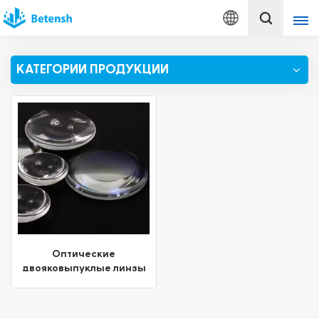
Русский
КАТЕГОРИИ ПРОДУКЦИИ
English
français
Deutsch
italiano
русский
español
Оптические
двояковыпуклые линзы
português
с различными
вариантами покрытия
Türkçe