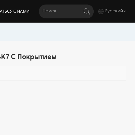
Русский
АТЬСЯ С НАМИ
English
français
BK7 С Покрытием
Deutsch
italiano
русский
español
português
Türkçe