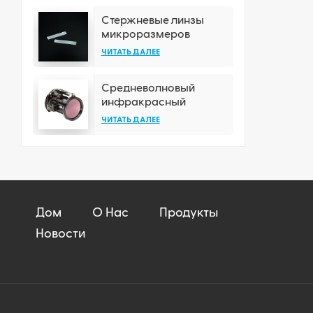
Стержневые линзы
микроразмеров
ЧИТАТЬ ДАЛЕЕ
Средневолновый
инфракрасный
объектив с
ЧИТАТЬ ДАЛЕЕ
непрерывным зумом
Дом
О Нас
Продукты
Новости