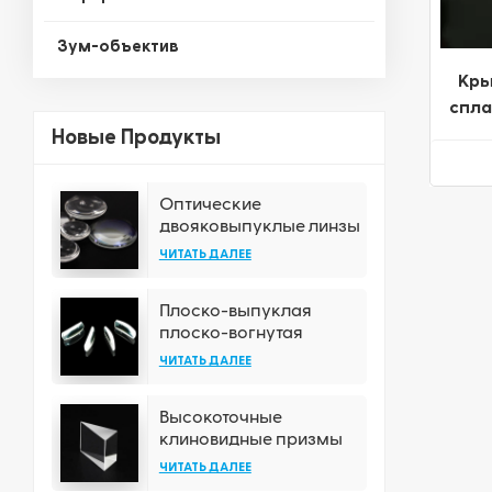
Зум-объектив
Кры
спла
с
Новые Продукты
Оптические
двояковыпуклые линзы
с различными
ЧИТАТЬ ДАЛЕЕ
вариантами покрытия
Плоско-выпуклая
плоско-вогнутая
прямоугольная
ЧИТАТЬ ДАЛЕЕ
цилиндрическая линза
Высокоточные
клиновидные призмы
из плавленого кварца
ЧИТАТЬ ДАЛЕЕ
без покрытия