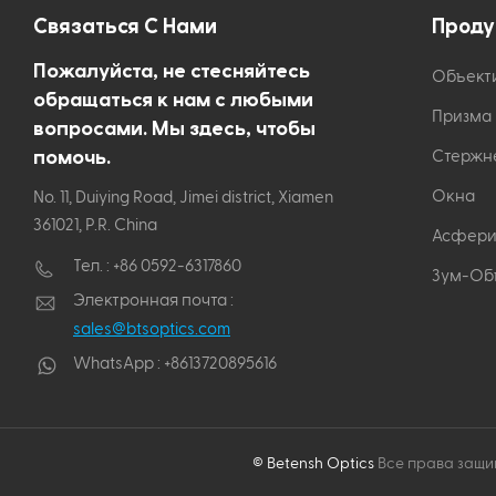
Связаться С Нами
Проду
Пожалуйста, не стесняйтесь
Объект
обращаться к нам с любыми
Призма
вопросами. Мы здесь, чтобы
помочь.
Стержн
Окна
No. 11, Duiying Road, Jimei district, Xiamen
361021, P.R. China
Асфери
Тел. :
+86 0592-6317860
Зум-Об
Электронная почта :
sales@btsoptics.com
WhatsApp :
+8613720895616
© Betensh Optics
Все права защи