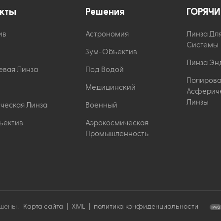
кты
Решения
ГОРЯЧИ
ив
Астрономия
Линза Дл
Системы
Зум-Объектив
Линза Эн
евая Линза
Под Водой
Полиров
Медицинский
Асферич
Линзы
ческая Линза
Военный
ъектив
Аэрокосмическая
Промышленность
щены .
Карта сайта
|
XML
|
политика конфиденциальности