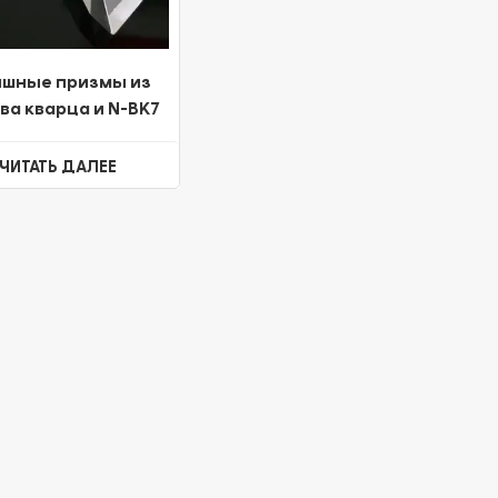
шные призмы из
ва кварца и N-BK7
 высокоточным
покрытием
ЧИТАТЬ ДАЛЕЕ